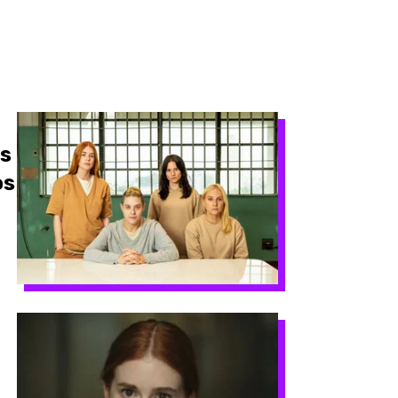
s
os
o