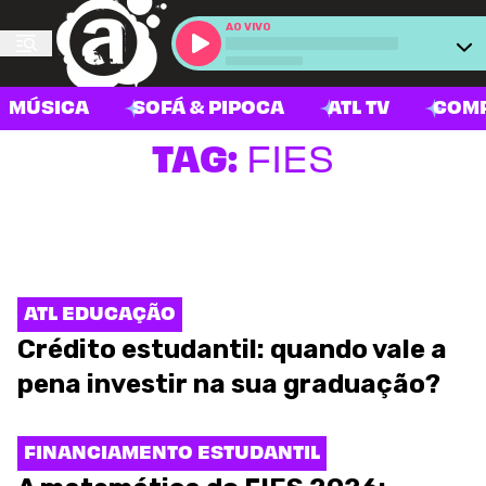
AO VIVO
MÚSICA
SOFÁ & PIPOCA
ATL TV
COM
TAG:
FIES
ATL EDUCAÇÃO
Crédito estudantil: quando vale a
pena investir na sua graduação?
FINANCIAMENTO ESTUDANTIL