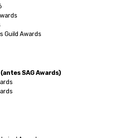
6
Awards
s
rs Guild Awards
s (antes SAG Awards)
wards
wards