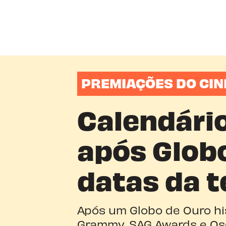
PREMIAÇÕES DO CI
Calendári
após Globo
datas da 
Após um Globo de Ouro hi
Grammy, SAG Awards e Os