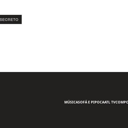
 SECRETO
MÚSICA
SOFÁ E PIPOCA
ATL TV
COMPO