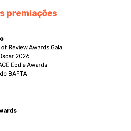
as premiações
ro
rd of Review Awards Gala
 Oscar 2026
o ACE Eddie Awards
e do BAFTA
Awards