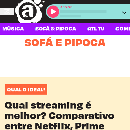
AO VIVO
MÚSICA
SOFÁ & PIPOCA
ATL TV
COM
SOFÁ E PIPOCA
QUAL O IDEAL!
Qual streaming é
melhor? Comparativo
entre Netflix, Prime