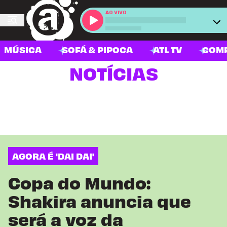
AO VIVO
MÚSICA
SOFÁ & PIPOCA
ATL TV
COM
NOTÍCIAS
AGORA É 'DAI DAI'
Copa do Mundo:
Shakira anuncia que
será a voz da