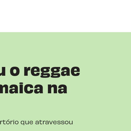
u o reggae
maica na
rtório que atravessou