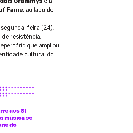
,
dois Grammys
e a
 of Fame
, ao lado de
 segunda-feira (24),
 de resistência,
repertório que ampliou
dentidade cultural do
rre aos 81
a música se
one do