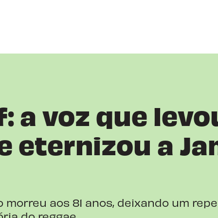
f: a voz que levo
e eternizou a Ja
o morreu aos 81 anos, deixando um repe
ria do reggae.