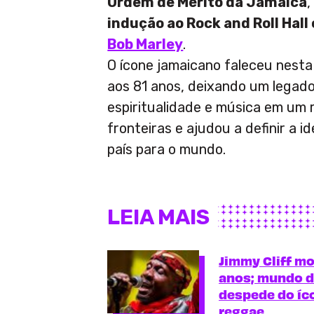
Ordem de Mérito da Jamaica
indução ao Rock and Roll Hall
Bob Marley
.
O ícone jamaicano faleceu nesta
aos 81 anos, deixando um legado
espiritualidade e música em um 
fronteiras e ajudou a definir a i
país para o mundo.
LEIA MAIS
Jimmy Cliff mo
anos; mundo d
despede do íc
reggae