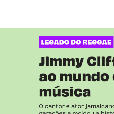
LEGADO DO REGGAE
Jimmy Clif
ao mundo 
música
O cantor e ator jamaican
gerações e moldou a histó