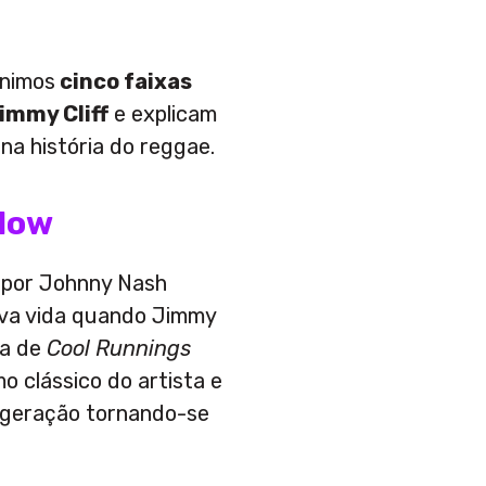
unimos
cinco faixas
immy Cliff
e explicam
na história do reggae.
 Now
a por Johnny Nash
ova vida quando Jimmy
ha de
Cool Runnings
o clássico do artista e
 geração tornando-se