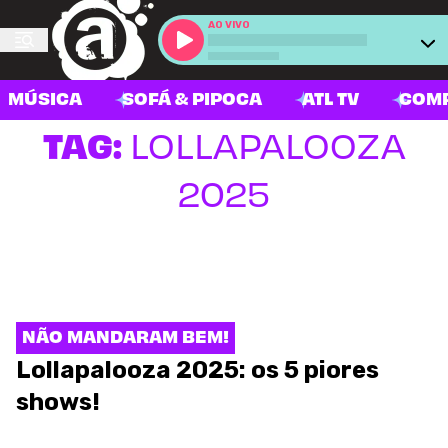
AO VIVO
MÚSICA
SOFÁ & PIPOCA
ATL TV
COM
TAG:
LOLLAPALOOZA
2025
NÃO MANDARAM BEM!
Lollapalooza 2025: os 5 piores
shows!