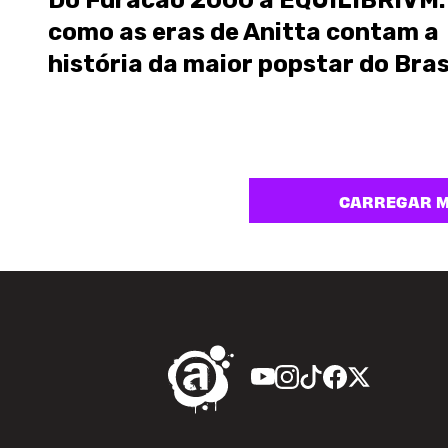
Do Furacão 2000 a EQUILIBRIVM:
como as eras de Anitta contam a
história da maior popstar do Bras
CARREGAR M