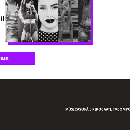
il
AIS
MÚSICA
SOFÁ E PIPOCA
ATL TV
COMPO