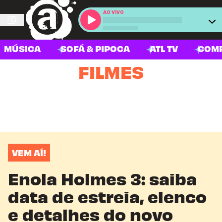
AO VIVO
MÚSICA
SOFÁ & PIPOCA
ATL TV
COM
FILMES
VEM AÍ!
Enola Holmes 3: saiba
data de estreia, elenco
e detalhes do novo