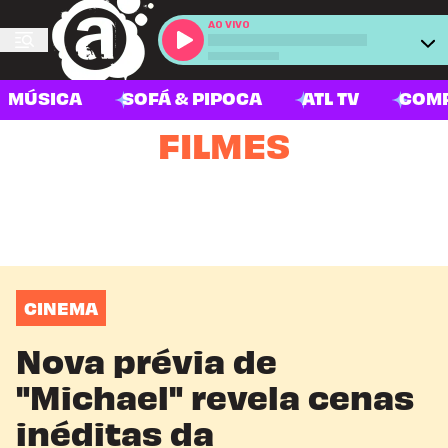
AO VIVO
MÚSICA
SOFÁ & PIPOCA
ATL TV
COM
FILMES
CINEMA
Nova prévia de
"Michael" revela cenas
inéditas da