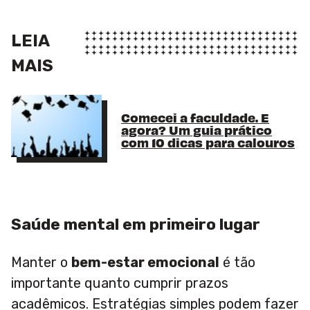
LEIA
MAIS
Comecei a faculdade. E
agora? Um guia prático
com 10 dicas para calouros
Saúde mental em primeiro lugar
Manter o
bem-estar emocional
é tão
importante quanto cumprir prazos
acadêmicos. Estratégias simples podem fazer