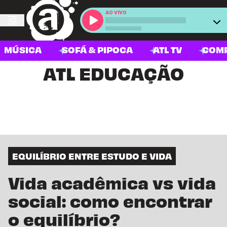
AO VIVO
MÚSICA
SOFÁ & PIPOCA
ATL TV
COM
ATL EDUCAÇÃO
EQUILÍBRIO ENTRE ESTUDO E VIDA
Vida acadêmica vs vida
social: como encontrar
o equilíbrio?