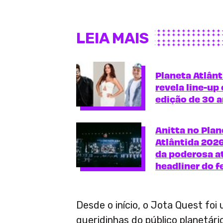
LEIA MAIS
Planeta Atlân
revela line-up
edição de 30 
Anitta no Plan
Atlântida 2026
da poderosa a
headliner do f
Desde o início, o Jota Quest fo
queridinhas do público planetár