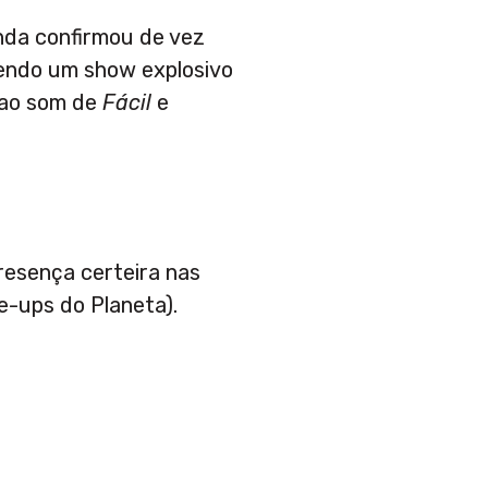
nda confirmou de vez
azendo um show explosivo
 ao som de
Fácil
e
resença certeira nas
ine-ups do Planeta).