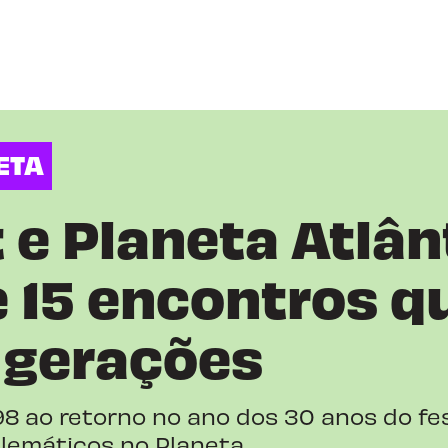
ETA
 e Planeta Atlân
e 15 encontros q
 gerações
8 ao retorno no ano dos 30 anos do fes
emáticos no Planeta.