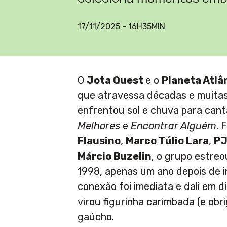
17/11/2025 - 16H35MIN
O
Jota Quest
e o
Planeta Atlâ
que atravessa décadas e muita
enfrentou sol e chuva para cant
Melhores
e
Encontrar Alguém
. 
Flausino
,
Marco Túlio Lara
,
P
Márcio Buzelin
, o grupo estreo
1998, apenas um ano depois de ini
conexão foi imediata e dali em d
virou figurinha carimbada (e obr
gaúcho.