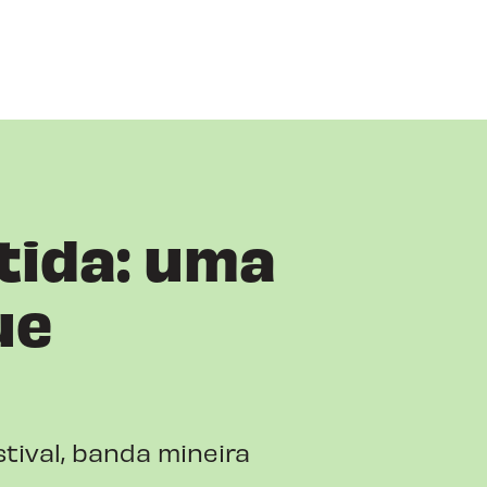
tida: uma
ue
tival, banda mineira