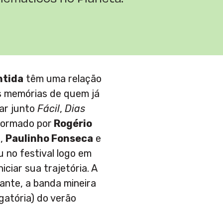
ntida
têm uma relação
s memórias de quem já
ar junto
Fácil
,
Dias
Formado por
Rogério
J
,
Paulinho Fonseca
e
u no festival logo em
ciar sua trajetória. A
iante, a banda mineira
igatória) do verão