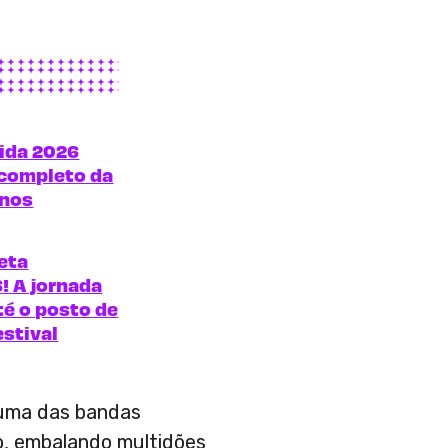
tida 2026
 completo da
anos
eta
! A jornada
té o posto de
estival
i uma das bandas
io, embalando multidões