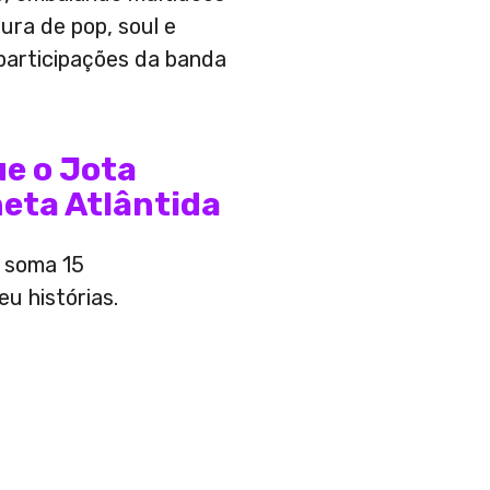
ra de pop, soul e
participações da banda
ue o Jota
neta Atlântida
l soma 15
u histórias.