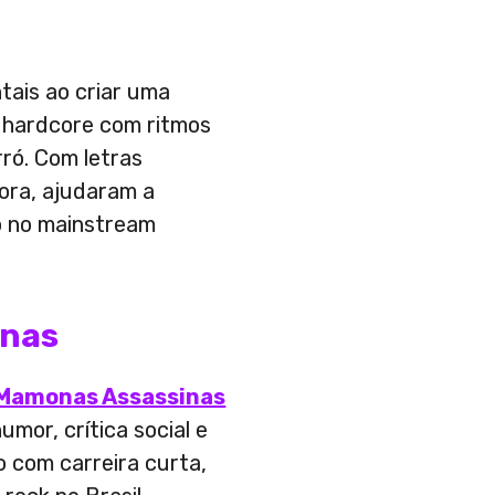
ais ao criar uma
 hardcore com ritmos
rró. Com letras
ora, ajudaram a
o no mainstream
inas
Mamonas Assassinas
mor, crítica social e
o com carreira curta,