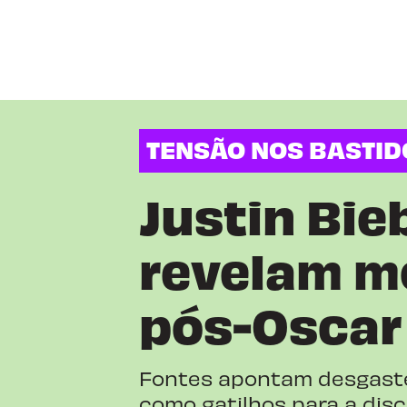
TENSÃO NOS BASTI
Justin Bie
revelam mo
pós-Oscar
Fontes apontam desgaste
como gatilhos para a disc