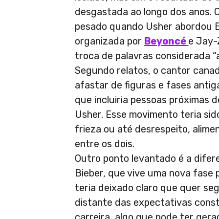
desgastada ao longo dos anos. O 
pesado quando Usher abordou B
organizada por
Beyoncé
e Jay-
troca de palavras considerada “
Segundo relatos, o cantor cana
afastar de figuras e fases antig
que incluiria pessoas próximas d
Usher. Esse movimento teria si
frieza ou até desrespeito, alim
entre os dois.
Outro ponto levantado é a difere
Bieber, que vive uma nova fase pe
teria deixado claro que quer se
distante das expectativas constr
carreira, algo que pode ter gera