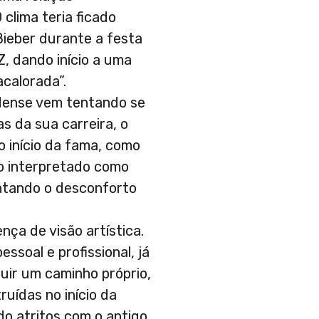
clima teria ficado
ieber durante a festa
Z, dando início a uma
acalorada”.
dense vem tentando se
as da sua carreira, o
o início da fama, como
do interpretado como
entando o desconforto
nça de visão artística.
ssoal e profissional, já
guir um caminho próprio,
uídas no início da
do atritos com o antigo