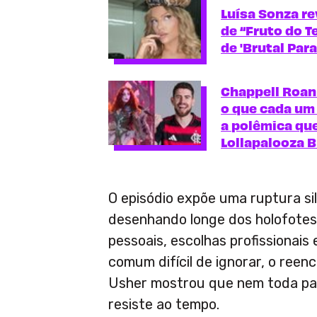
Luísa Sonza re
de “Fruto do T
de 'Brutal Para
Chappell Roan 
o que cada um
a polêmica qu
Lollapalooza B
O episódio expõe uma ruptura si
desenhando longe dos holofote
pessoais, escolhas profissionai
comum difícil de ignorar, o reen
Usher mostrou que nem toda pa
resiste ao tempo.