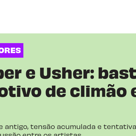
DORES
ber e Usher: bas
tivo de climão 
 antigo, tensão acumulada e tentativ
ussão entre os artistas