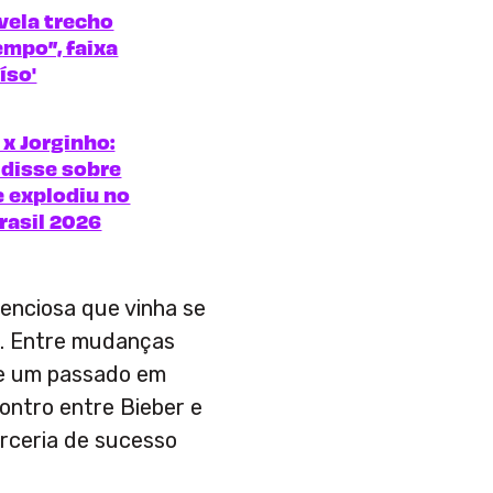
vela trecho
empo”, faixa
íso'
x Jorginho:
 disse sobre
e explodiu no
rasil 2026
lenciosa que vinha se
s. Entre mudanças
s e um passado em
contro entre Bieber e
rceria de sucesso