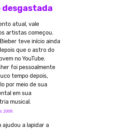
o desgastada
nto atual, vale
os artistas começou.
ieber teve início ainda
epois que o astro do
jovem no YouTube.
sher foi pessoalmente
ouco tempo depois,
lo por meio de sua
ental em sua
ria musical.
s 2009.
 ajudou a lapidar a