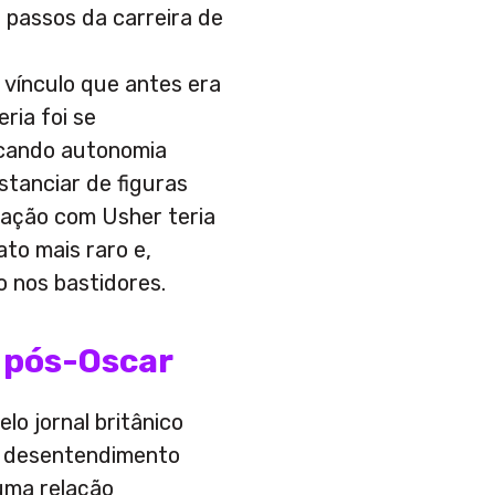
 passos da carreira de
 vínculo que antes era
ria foi se
cando autonomia
istanciar de figuras
relação com Usher teria
to mais raro e,
o nos bastidores.
 pós-Oscar
lo jornal britânico
um desentendimento
 uma relação