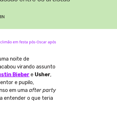
MIN
 climão em festa pós-Oscar após
uma noite de
cabou virando assunto
stin Bieber
e
Usher
,
entor e pupilo,
enso em uma
after party
a entender o que teria