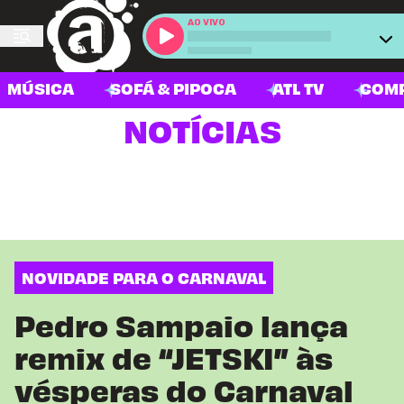
AO VIVO
MÚSICA
SOFÁ & PIPOCA
ATL TV
COM
NOTÍCIAS
NOVIDADE PARA O CARNAVAL
Pedro Sampaio lança
remix de “JETSKI” às
vésperas do Carnaval