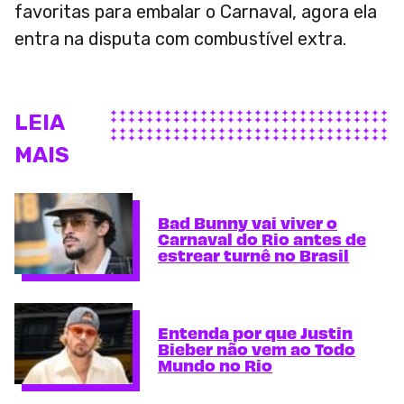
favoritas para embalar o Carnaval, agora ela
entra na disputa com combustível extra.
LEIA
MAIS
Bad Bunny vai viver o
Carnaval do Rio antes de
estrear turnê no Brasil
Entenda por que Justin
Bieber não vem ao Todo
Mundo no Rio