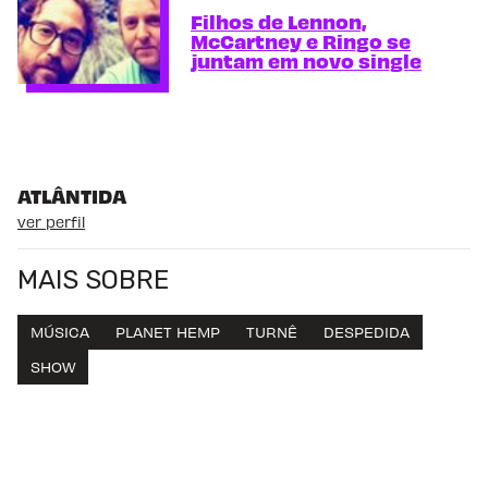
Filhos de Lennon,
McCartney e Ringo se
juntam em novo single
ATLÂNTIDA
ver perfil
MAIS SOBRE
MÚSICA
PLANET HEMP
TURNÊ
DESPEDIDA
SHOW