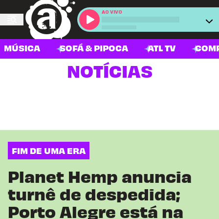
AO VIVO
MÚSICA
SOFÁ & PIPOCA
ATL TV
COM
NOTÍCIAS
FIM DE UMA ERA
Planet Hemp anuncia
turnê de despedida;
Porto Alegre está na