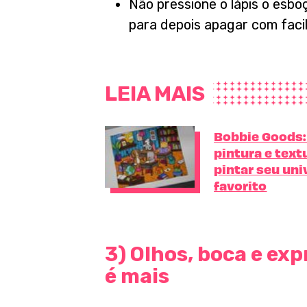
Não pressione o lápis o esboç
para depois apagar com facil
LEIA MAIS
Bobbie Goods:
pintura e text
pintar seu uni
favorito
3) Olhos, boca e ex
é mais