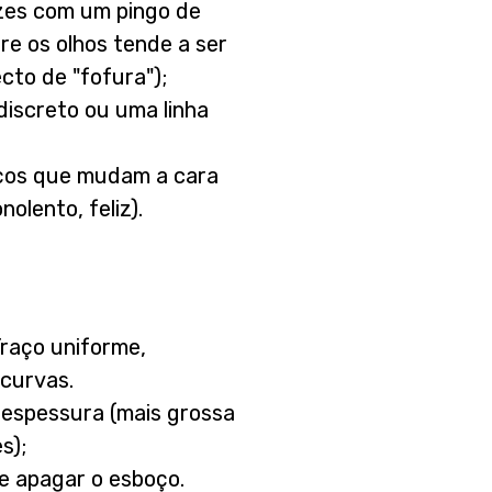
ezes com um pingo de
tre os olhos tende a ser
cto de "fofura");
discreto ou uma linha
ços que mudam a cara
olento, feliz).
raço uniforme,
curvas.
a espessura (mais grossa
s);
de apagar o esboço.