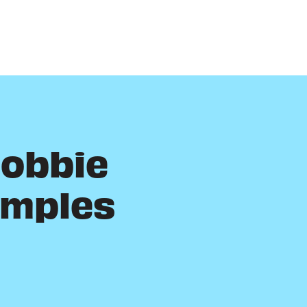
Bobbie
imples