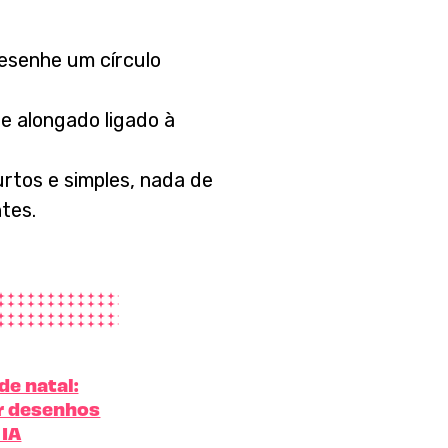
esenhe um círculo
e alongado ligado à
rtos e simples, nada de
tes.
de natal:
ar desenhos
 IA