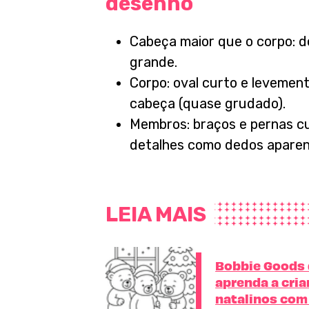
desenho
Cabeça maior que o corpo: d
grande.
Corpo: oval curto e levement
cabeça (quase grudado).
Membros: braços e pernas cu
detalhes como dedos aparen
LEIA MAIS
Bobbie Goods 
aprenda a cri
natalinos com