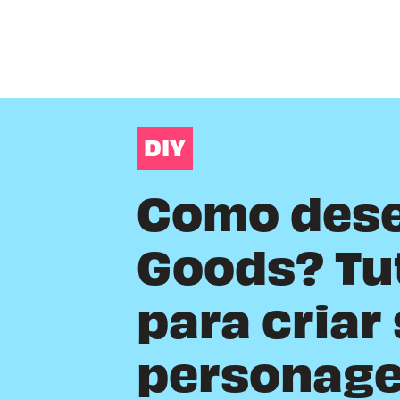
DIY
Como dese
Goods? Tut
para criar
personage