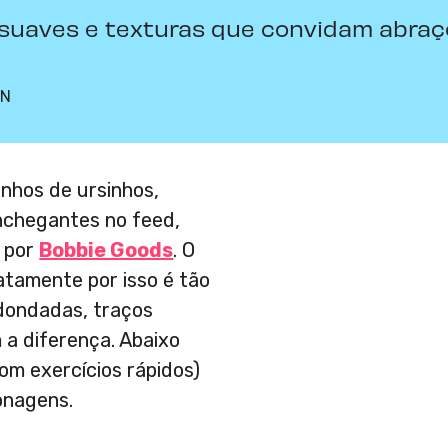
 suaves e texturas que convidam abraç
IN
enhos de ursinhos,
nchegantes no feed,
o por
Bobbie Goods
. O
atamente por isso é tão
edondadas, traços
 a diferença. Abaixo
om exercícios rápidos)
onagens.