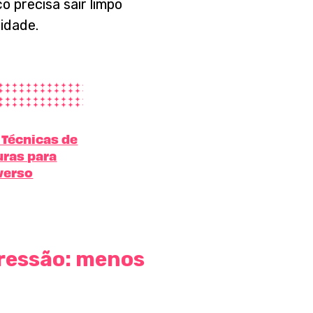
o precisa sair limpo
idade.
 Técnicas de
uras para
verso
pressão: menos