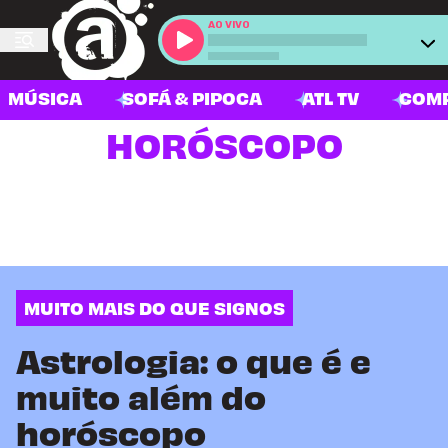
AO VIVO
MÚSICA
SOFÁ & PIPOCA
ATL TV
COM
HORÓSCOPO
MUITO MAIS DO QUE SIGNOS
Astrologia: o que é e
muito além do
horóscopo