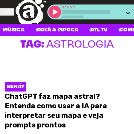
AO VIVO
MÚSICA
SOFÁ & PIPOCA
ATL TV
COM
TAG:
ASTROLOGIA
SERÁ?
ChatGPT faz mapa astral?
Entenda como usar a IA para
interpretar seu mapa e veja
prompts prontos