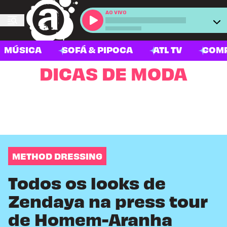
AO VIVO
MÚSICA
SOFÁ & PIPOCA
ATL TV
COM
DICAS DE MODA
METHOD DRESSING
Todos os looks de
Zendaya na press tour
de Homem-Aranha