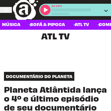
AO VIVO
MÚSICA
SOFÁ & PIPOCA
ATL TV
COM
ATL TV
DOCUMENTÁRIO DO PLANETA
Planeta Atlântida lança
o 4º e último episódio
de seu documentário