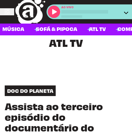
AO VIVO
MÚSICA
SOFÁ & PIPOCA
ATL TV
COM
ATL TV
DOC DO PLANETA
Assista ao terceiro
episódio do
documentário do