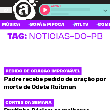
AO VIVO
MÚSICA
SOFÁ & PIPOCA
ATL TV
COM
TAG:
NOTICIAS-DO-PB
PEDIDO DE ORAÇÃO IMPROVÁVEL
Padre recebe pedido de oração por
morte de Odete Roitman
CORTES DA SEMANA