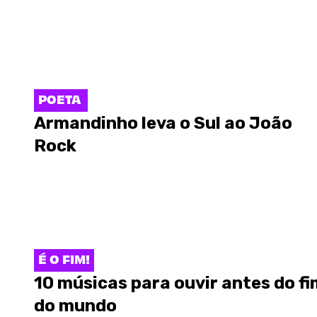
POETA
Armandinho leva o Sul ao João
Rock
É O FIM!
10 músicas para ouvir antes do fi
do mundo