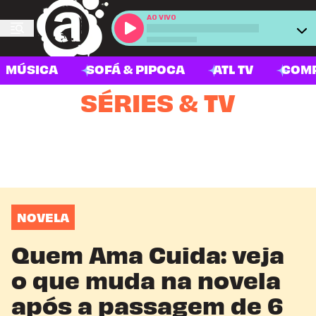
AO VIVO
MÚSICA
SOFÁ & PIPOCA
ATL TV
COM
SÉRIES & TV
NOVELA
Quem Ama Cuida: veja
o que muda na novela
após a passagem de 6