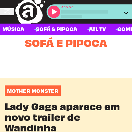
AO VIVO
MÚSICA
SOFÁ & PIPOCA
ATL TV
COM
SOFÁ E PIPOCA
MOTHER MONSTER
Lady Gaga aparece em
novo trailer de
Wandinha