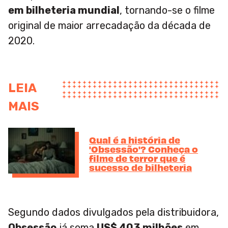
em bilheteria mundial
, tornando-se o filme
original de maior arrecadação da década de
2020.
LEIA
MAIS
Qual é a história de
'Obsessão'? Conheça o
filme de terror que é
sucesso de bilheteria
Segundo dados divulgados pela distribuidora,
Obsessão
já soma
US$ 403 milhões
em