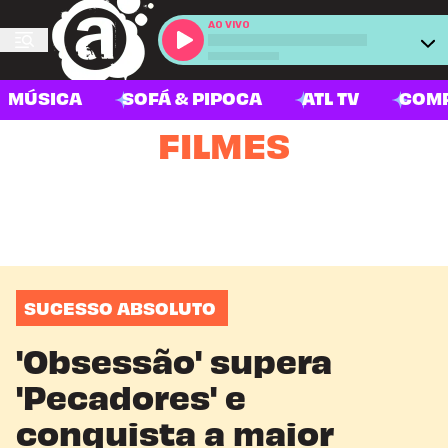
AO VIVO
MÚSICA
SOFÁ & PIPOCA
ATL TV
COM
FILMES
SUCESSO ABSOLUTO
'Obsessão' supera
'Pecadores' e
conquista a maior