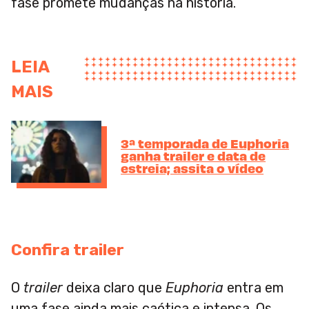
fase promete mudanças na história.
LEIA
MAIS
3ª temporada de Euphoria
ganha trailer e data de
estreia; assita o vídeo
Confira trailer
O
trailer
deixa claro que
Euphoria
entra em
uma fase ainda mais caótica e intensa. Os