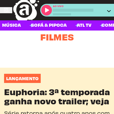
AO VIVO
MÚSICA
SOFÁ & PIPOCA
ATL TV
COM
FILMES
LANÇAMENTO
Euphoria: 3ª temporada
ganha novo trailer; veja
Série retorna após quatro anos com