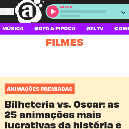
AO VIVO
MÚSICA
SOFÁ & PIPOCA
ATL TV
COM
FILMES
ANIMAÇÕES PREMIADAS
Bilheteria vs. Oscar: as
25 animações mais
lucrativas da história e