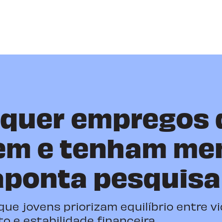
 quer empregos 
em e tenham me
 aponta pesquisa
ue jovens priorizam equilíbrio entre vi
o e estabilidade financeira.