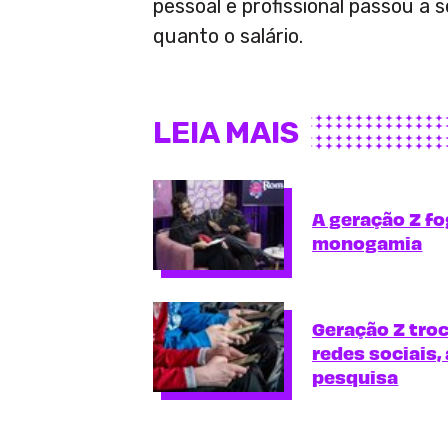
pessoal e profissional passou a 
quanto o salário.
LEIA MAIS
A geração Z fo
monogamia
Geração Z tro
redes sociais,
pesquisa