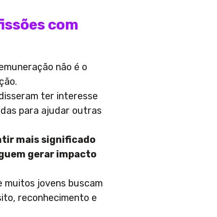
issões com
remuneração não é o
ção.
disseram ter interesse
adas para ajudar outras
ir mais significado
eguem gerar impacto
ue muitos jovens buscam
sito, reconhecimento e