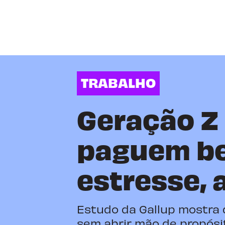
TRABALHO
Geração Z
paguem b
estresse,
Estudo da Gallup mostra q
sem abrir mão de propósit