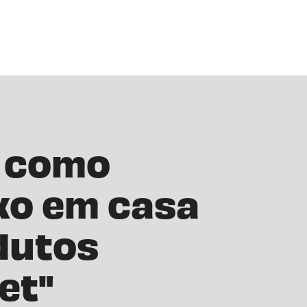
: como
ixo em casa
dutos
et"