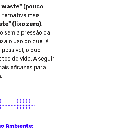
 waste" (pouco
ternativa mais
te" (lixo zero)
,
io sem a pressão da
iza o uso do que já
possível, o que
os de vida. A seguir,
ais eficazes para
.
o Ambiente: