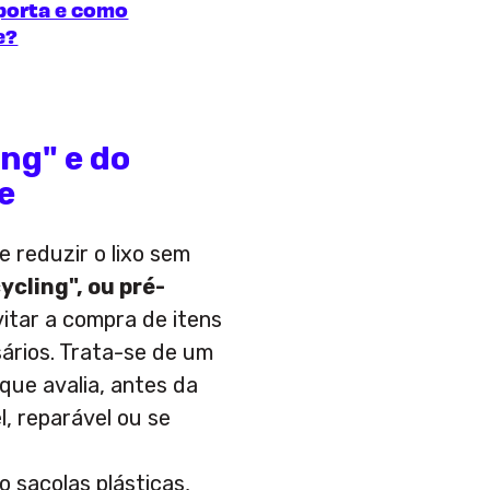
mporta e como
e?
ing" e do
e
 reduzir o lixo sem
ycling", ou pré-
vitar a compra de itens
ários. Trata-se de um
que avalia, antes da
, reparável ou se
 sacolas plásticas,