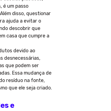
s, é um passo
 Além disso, questionar
a ajuda a evitar o
indo descobrir que
 em casa que cumpre a
dutos devido ao
s desnecessárias,
vas que podem ser
cladas. Essa mudança de
do resíduo na fonte,
mo que ele seja criado.
es e