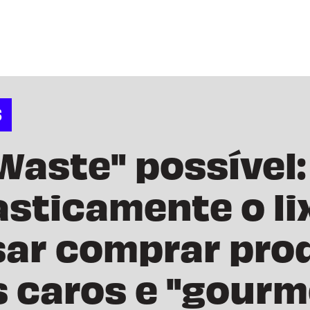
S
Waste" possível
asticamente o l
sar comprar pro
 caros e "gourm