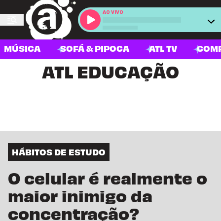
AO VIVO
MÚSICA
SOFÁ & PIPOCA
ATL TV
COM
ATL EDUCAÇÃO
HÁBITOS DE ESTUDO
O celular é realmente o
maior inimigo da
concentração?