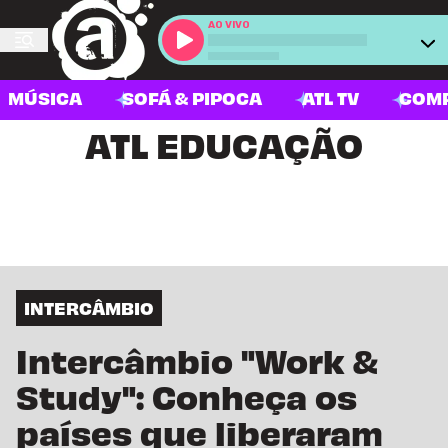
AO VIVO
MÚSICA
SOFÁ & PIPOCA
ATL TV
COM
ATL EDUCAÇÃO
INTERCÂMBIO
Intercâmbio "Work &
Study": Conheça os
países que liberaram