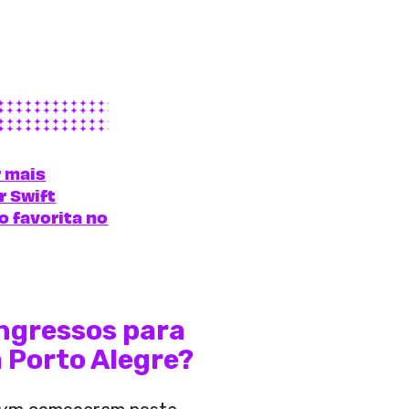
r mais
r Swift
 favorita no
ngressos para
 Porto Alegre?