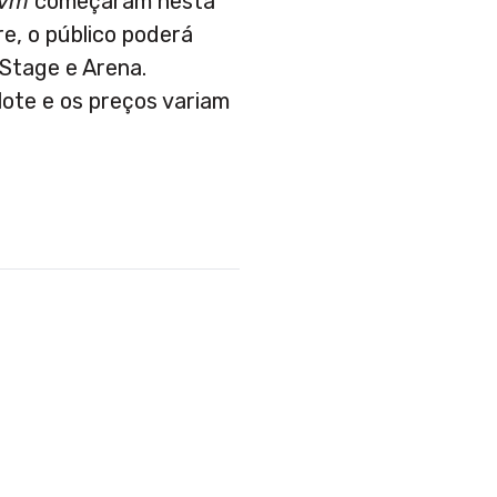
ivm
começaram nesta
re, o público poderá
 Stage e Arena.
lote e os preços variam