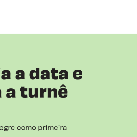
a a data e
 a turnê
legre como primeira