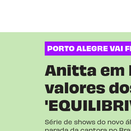
PORTO ALEGRE VAI 
Anitta em 
valores do
'EQUILIBR
Série de shows do novo á
parada da cantora no Bras