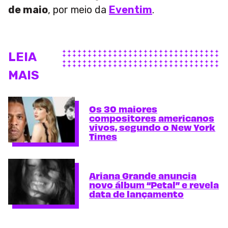
de maio
, por meio da
Eventim
.
LEIA
MAIS
Os 30 maiores
compositores americanos
vivos, segundo o New York
Times
Ariana Grande anuncia
novo álbum “Petal” e revela
data de lançamento