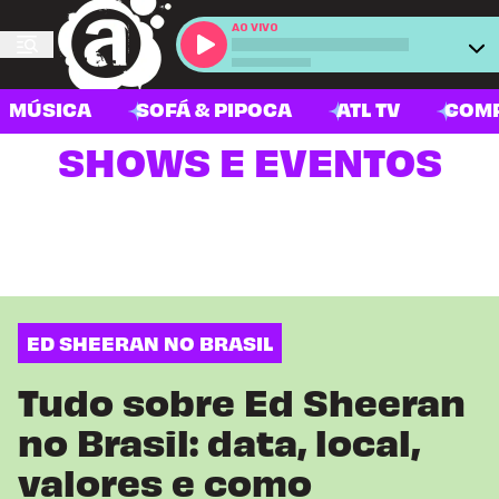
AO VIVO
MÚSICA
SOFÁ & PIPOCA
ATL TV
COM
SHOWS E EVENTOS
ED SHEERAN NO BRASIL
Tudo sobre Ed Sheeran
no Brasil: data, local,
valores e como