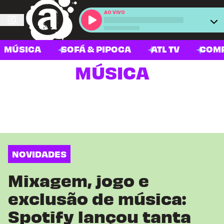
AO VIVO
MÚSICA
SOFÁ & PIPOCA
ATL TV
COM
MÚSICA
NOVIDADES
Mixagem, jogo e
exclusão de música:
Spotify lançou tanta