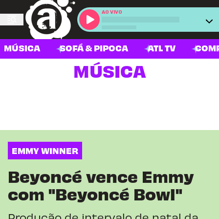
AO VIVO
MÚSICA
SOFÁ & PIPOCA
ATL TV
COM
MÚSICA
EMMY WINNER
Beyoncé vence Emmy
com "Beyoncé Bowl"
Produção de intervalo de natal da