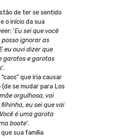
estão de ter se sentido
e o início da sua
ueer
: ‘
Eu sei que você
 posso ignorar as
E eu ouvi dizer que
e garotos e garotas
s
’.
"caos” que iria causar
o (de se mudar para Los
 mãe orgulhosa, vai
ilhinha, eu sei que vai
/ Você é uma garota
uma boate’
.
 que sua família