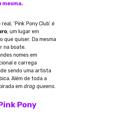
eu mesma.
 real, ‘Pink Pony Club’ é
uro
, um lugar em
r o que quiser. Da mesma
r na boate.
randes nomes em
ional e carrega
ade sendo uma artista
bica. Além de toda a
spirada em
drag queens
.
‘Pink Pony