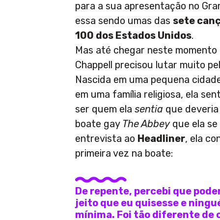
para a sua apresentação no Gr
essa sendo umas das
sete canç
100 dos Estados Unidos
.
Mas até chegar neste momento d
Chappell precisou lutar muito pe
Nascida em uma pequena cidade 
em uma família religiosa, ela sen
ser quem ela
sentia
que deveria 
boate gay
The Abbey
que ela se
entrevista ao
Headliner
, ela co
primeira vez na boate:
De repente, percebi que poder
jeito que eu quisesse e ningu
mínima. Foi tão diferente de 