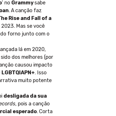
b
’ no
Grammy
sabe
Roan
. A canção faz
he Rise and Fall of a
m 2023. Mas se você
 do forno junto com o
 lançada lá em 2020,
sido dos melhores (por
 canção causou impacto
e
LGBTQIAPN+
. Isso
rrativa muito potente
oi
desligada da sua
Records
, pois a canção
rcial esperado
. Corta