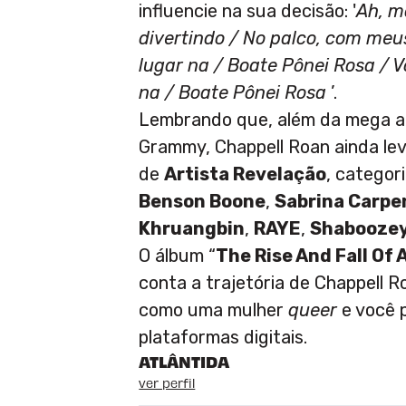
influencie na sua decisão: '
Ah, m
divertindo / No palco, com meus
lugar na / Boate Pônei Rosa / 
na / Boate Pônei Rosa
’.
Lembrando que, além da mega a
Grammy, Chappell Roan ainda lev
de
Artista Revelação
, categor
Benson Boone
,
Sabrina Carpe
Khruangbin
,
RAYE
,
Shabooze
O álbum “
The Rise And Fall Of
conta a trajetória de Chappell R
como uma mulher
queer
e você 
plataformas digitais.
ATLÂNTIDA
ver perfil