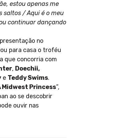
ãe, estou apenas me
 saltos / Aqui é o meu
Vou continuar dançando
presentação no
ou para casa o troféu
ia que concorria com
nter
,
Doechii,
y
e
Teddy Swims
.
 A Midwest Princess
”,
oan ao se descobrir
pode ouvir nas