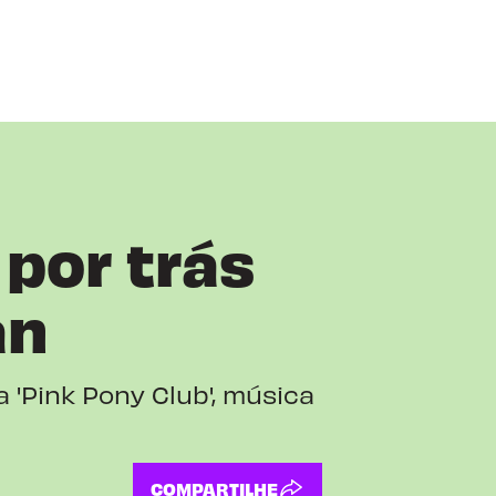
 por trás
an
 'Pink Pony Club', música
COMPARTILHE