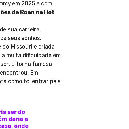
ammy em 2025 e com
ões de Roan na Hot
e sua carreira,
los seus sonhos.
do Missouri e criada
tia muita dificuldade em
ser. E foi na famosa
 encontrou. Em
nta como foi entrar pela
ia ser do
ém daria a
casa, onde