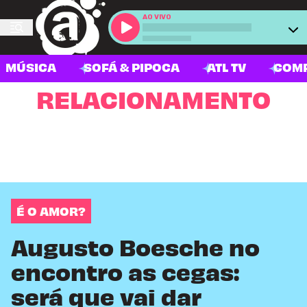
AO VIVO
MÚSICA
SOFÁ & PIPOCA
ATL TV
COM
RELACIONAMENTO
É O AMOR?
Augusto Boesche no
encontro as cegas:
será que vai dar