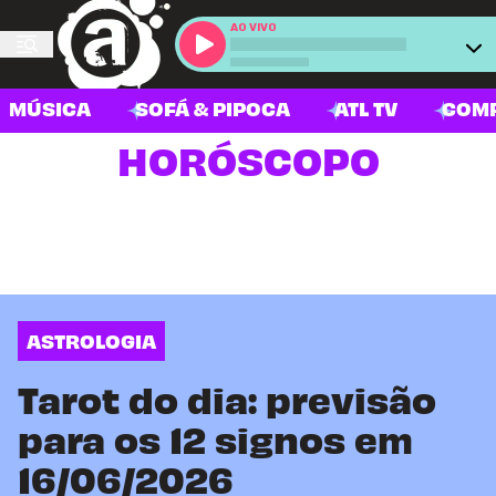
AO VIVO
MÚSICA
SOFÁ & PIPOCA
ATL TV
COM
HORÓSCOPO
ASTROLOGIA
Tarot do dia: previsão
para os 12 signos em
16/06/2026