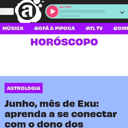
AO VIVO
MÚSICA
SOFÁ & PIPOCA
ATL TV
COM
HORÓSCOPO
ASTROLOGIA
Junho, mês de Exu:
aprenda a se conectar
com o dono dos