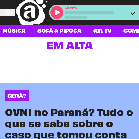
AO VIVO
MÚSICA
SOFÁ & PIPOCA
ATL TV
COM
EM ALTA
SERÁ?
OVNI no Paraná? Tudo o
que se sabe sobre o
caso que tomou conta