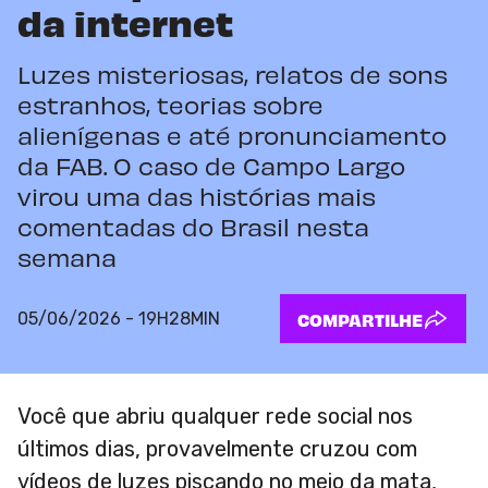
da internet
Luzes misteriosas, relatos de sons
estranhos, teorias sobre
alienígenas e até pronunciamento
da FAB. O caso de Campo Largo
virou uma das histórias mais
comentadas do Brasil nesta
semana
05/06/2026 - 19H28MIN
COMPARTILHE
Você que abriu qualquer rede social nos
últimos dias, provavelmente cruzou com
vídeos de luzes piscando no meio da mata,