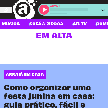
AO VIVO
MÚSICA
SOFÁ & PIPOCA
ATL TV
COM
EM ALTA
ARRAIÁ EM CASA
Como organizar uma
festa junina em casa:
guia prático, fácil e