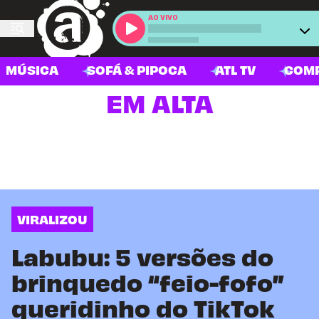
AO VIVO
MÚSICA
SOFÁ & PIPOCA
ATL TV
COM
EM ALTA
VIRALIZOU
Labubu: 5 versões do
brinquedo “feio-fofo”
queridinho do TikTok