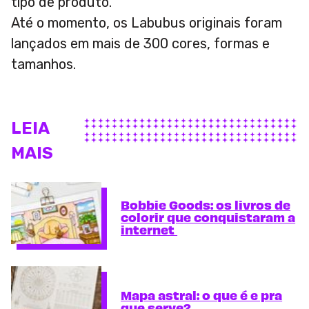
tipo de produto.
Até o momento, os Labubus originais foram
lançados em mais de 300 cores, formas e
tamanhos.
LEIA
MAIS
Bobbie Goods: os livros de
colorir que conquistaram a
internet
Mapa astral: o que é e pra
que serve?