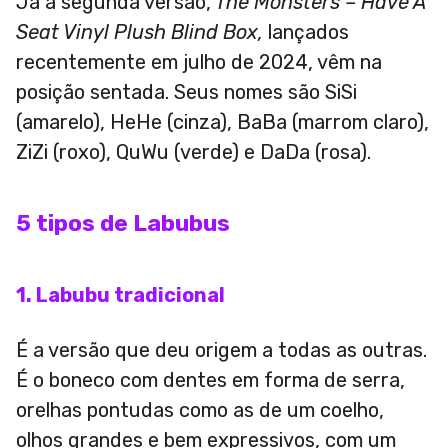
Já a segunda versão,
The Monsters – Have A
Seat Vinyl Plush Blind Box,
lançados
recentemente em julho de 2024, vêm na
posição sentada. Seus nomes são SiSi
(amarelo), HeHe (cinza), BaBa (marrom claro),
ZiZi (roxo), QuWu (verde) e DaDa (rosa).
5 tipos de Labubus
1. Labubu tradicional
É a versão que deu origem a todas as outras.
É o boneco com dentes em forma de serra,
orelhas pontudas como as de um coelho,
olhos grandes e bem expressivos, com um